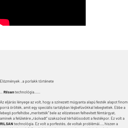
Előzmények ..a porlakk története
...
Rilsan
technológia.......
Az eljárás lényege az volt, hogy a színezett műgyanta alapú festék alapot finom
porrá őrölték, amit egy speciális tartályban légbefúvókkal lebegtettek. Ebbe a
lebegő porfelhőbe „merítették” bele az előzetesen felhevített fémtárgyat,
aminek a felületére „ráolvadt” szakszóval térhálósodott a festékpor. Ez volt a
RILSAN
technológia. Ez volt a porfestés, de voltak problémái...., hiszen a