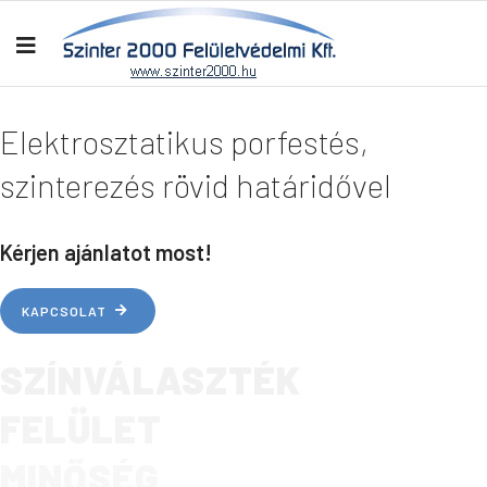
Elektrosztatikus porfestés,
szinterezés rövid határidővel
Kérjen ajánlatot most!
KAPCSOLAT
SZÍNVÁLASZTÉK
FELÜLET
MINŐSÉG