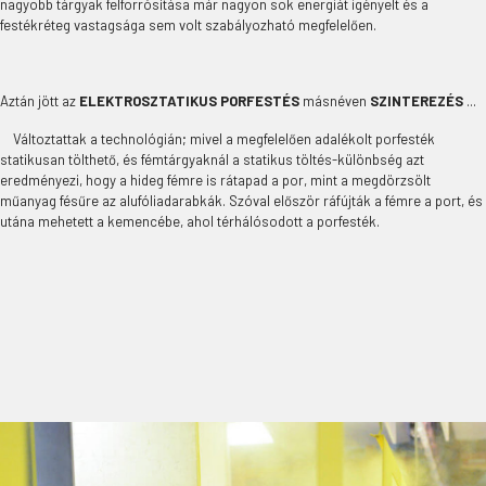
nagyobb tárgyak felforrósítása már nagyon sok energiát igényelt és a
festékréteg vastagsága sem volt szabályozható megfelelően.
Aztán jött az
ELEKTROSZTATIKUS PORFESTÉS
másnéven
SZINTEREZÉS
...
Változtattak a technológián; mivel a megfelelően adalékolt porfesték
statikusan tölthető, és fémtárgyaknál a statikus töltés-különbség azt
eredményezi, hogy a hideg fémre is rátapad a por, mint a megdörzsölt
műanyag fésűre az alufóliadarabkák. Szóval először ráfújták a fémre a port, és
utána mehetett a kemencébe, ahol térhálósodott a porfesték.