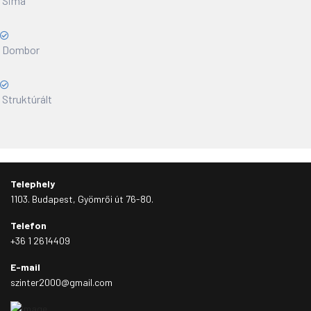
Sima
Dombor
Struktúrált
Telephely
1103. Budapest, Gyömrői út 76-80.
Telefon
+36 1 2614409
E-mail
szinter2000@gmail.com