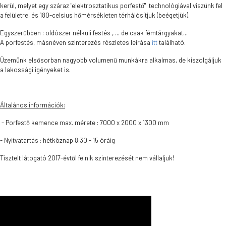
kerül, melyet egy száraz "elektrosztatikus porfestő" technológiával viszünk fel
a felületre, és 180-celsius hőmérsékleten térhálósítjuk (beégetjük).
Egyszerűbben : oldószer nélküli festés , ... de csak fémtárgyakat...
A porfestés, másnéven szinterezés részletes leírása
itt
található.
Üzemünk elsősorban nagyobb volumenű munkákra alkalmas, de kiszolgáljuk
a lakossági igényeket is.
Általános információk:
- Porfestő kemence max. mérete : 7000 x 2000 x 1300 mm
- Nyitvatartás : hétköznap 8:30 - 15 óráig
Tisztelt látogató 2017-évtől felnik szinterezését nem vállaljuk!